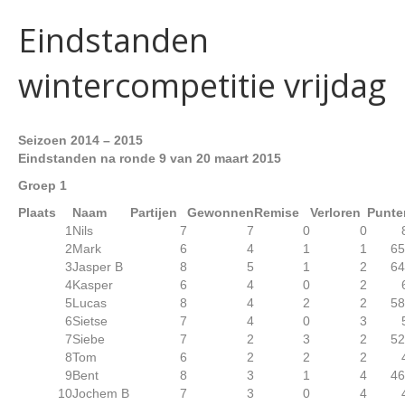
Eindstanden
wintercompetitie vrijdag
Seizoen 2014 – 2015
Eindstanden na ronde 9 van 20 maart 2015
Groep 1
Plaats
Naam
Partijen
Gewonnen
Remise
Verloren
Punte
1
Nils
7
7
0
0
2
Mark
6
4
1
1
65
3
Jasper B
8
5
1
2
64
4
Kasper
6
4
0
2
5
Lucas
8
4
2
2
58
6
Sietse
7
4
0
3
7
Siebe
7
2
3
2
52
8
Tom
6
2
2
2
9
Bent
8
3
1
4
46
10
Jochem B
7
3
0
4