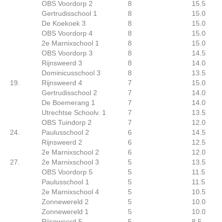
OBS Voordorp 2
8
15.5
Gertrudisschool 1
8
15.0
De Koekoek 3
8
15.0
OBS Voordorp 4
8
15.0
2e Marnixschool 1
8
15.0
OBS Voordorp 3
8
14.5
Rijnsweerd 3
8
14.0
Dominicusschool 3
8
13.5
19.
Rijnsweerd 4
7
15.0
Gertrudisschool 2
7
14.0
De Boemerang 1
7
14.0
Utrechtse Schoolv. 1
7
13.5
OBS Tuindorp 2
7
12.0
24.
Paulusschool 2
6
14.5
Rijnsweerd 2
6
12.5
2e Marnixschool 2
6
12.0
27.
2e Marnixschool 3
5
13.5
OBS Voordorp 5
5
11.5
Paulusschool 1
5
11.5
2e Marnixschool 4
5
10.5
Zonnewereld 2
5
10.0
Zonnewereld 1
5
10.0
Rijsnweerd 5
5
8.5