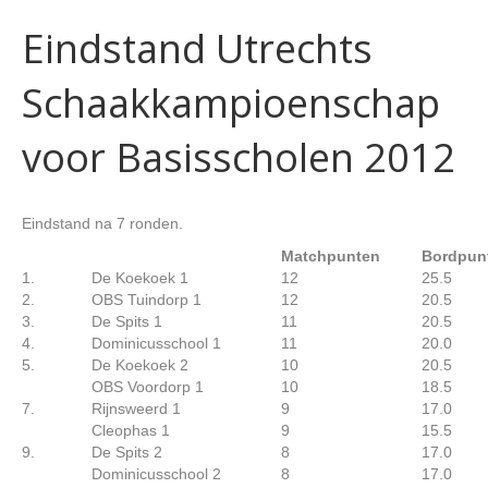
Eindstand Utrechts
Schaakkampioenschap
voor Basisscholen 2012
Eindstand na 7 ronden.
Matchpunten
Bordpun
1.
De Koekoek 1
12
25.5
2.
OBS Tuindorp 1
12
20.5
3.
De Spits 1
11
20.5
4.
Dominicusschool 1
11
20.0
5.
De Koekoek 2
10
20.5
OBS Voordorp 1
10
18.5
7.
Rijnsweerd 1
9
17.0
Cleophas 1
9
15.5
9.
De Spits 2
8
17.0
Dominicusschool 2
8
17.0