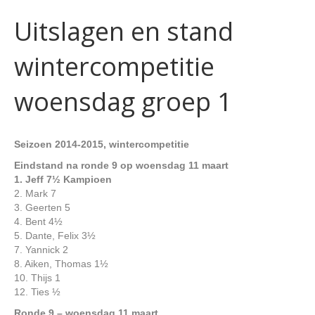
Uitslagen en stand
wintercompetitie
woensdag groep 1
Seizoen 2014-2015, wintercompetitie
Eindstand
na ronde 9 op woensdag 11 maart
1. Jeff 7½
Kampioen
2. Mark 7
3. Geerten 5
4. Bent 4½
5. Dante, Felix 3½
7. Yannick 2
8. Aiken, Thomas 1½
10. Thijs 1
12. Ties ½
Ronde 9 – woensdag 11 maart