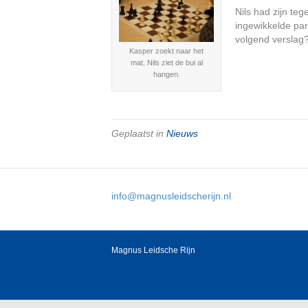
Nils had zijn te
ingewikkelde par
volgend verslag
Kasper zoekt naar het
mat. Nils ziet de bui al
hangen.
Geplaatst in
Nieuws
info@magnusleidscherijn.nl
Magnus Leidsche Rijn