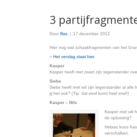
3 partijfragment
Door
Bas
|
17 december 2012
Hier nog wat schaakfragmenten van het Grand
>
Het verslag staat hier.
Kasper
Kasper heeft met zwart zijn tegenstander over
Siebe
Siebe heeft met wit zijn tegenstander al alle
jij het ook? (Tip: dat eind komt heel snel!)
Kasper – Nils
Kasper met wit he
de oplossing?
Helaas koos Kasp
verschalken.