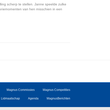
ling scherp te stellen. Janne speelde zulke
 gloriemomenten van hen misschien in een
Magnus Commissies
Magnus Competities
Lidmaatschap
Agenda
MagnusBerichten