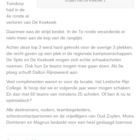
10 jaar) van De Koekoek 1.
Tuindorp
had in de
4e ronde al
verloren van De Koekoek.
Daarmee was de strijd beslist. In de 7e ronde veranderde er
niets meer aan de kop van de ranglijst.
Achter deze top 3 werd hard geknokt voor de overige 3 plekken,
die recht gaven op een plek in de regionale kampioenschappen.
De Spits en De Koekoek mogen zich echte schaakscholen
noemen. Ook hun 2e teams mogen mee gaan doen. Als 6e
ploeg schuift Dalton Rijnsweerd aan.
Veel complimenten waren er voor de locatie, het Leidsche Rijn
College. Ik hoop dat we er volgende jaar weer mogen schaken.
En dan met 60 teams van minstens 25 scholen. Of ben ik nu te
optimistisch?
Alle deelnemers, ouders, teambegeleiders,
schoolcontactpersonen en de vrijwilligers van Oud Zuylen, Moira
Domtoren en Magnus bedankt voor een heel geslaagd toernooi.