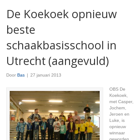
De Koekoek opnieuw
beste
schaakbasisschool in
Utrecht (aangevuld)
Door
Bas
|
27 januari 2013
OBS De
Koekoek,
met Casper,
Jochem,
Jeroen en
Luke, is
opnieuw
winnaar
geworden