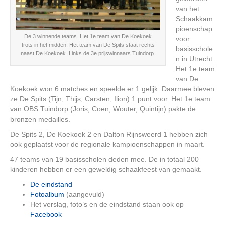
van het
Schaakkam
pioenschap
De 3 winnende teams. Het 1e team van De Koekoek
voor
trots in het midden. Het team van De Spits staat rechts
basisschole
naast De Koekoek. Links de 3e prijswinnaars Tuindorp.
n in Utrecht.
Het 1e team
van De
Koekoek won 6 matches en speelde er 1 gelijk. Daarmee bleven
ze De Spits (Tijn, Thijs, Carsten, Ilion) 1 punt voor. Het 1e team
van OBS Tuindorp (Joris, Coen, Wouter, Quintijn) pakte de
bronzen medailles.
De Spits 2, De Koekoek 2 en Dalton Rijnsweerd 1 hebben zich
ook geplaatst voor de regionale kampioenschappen in maart.
47 teams van 19 basisscholen deden mee. De in totaal 200
kinderen hebben er een geweldig schaakfeest van gemaakt.
De eindstand
Fotoalbum
(aangevuld)
Het verslag, foto’s en de eindstand staan ook op
Facebook