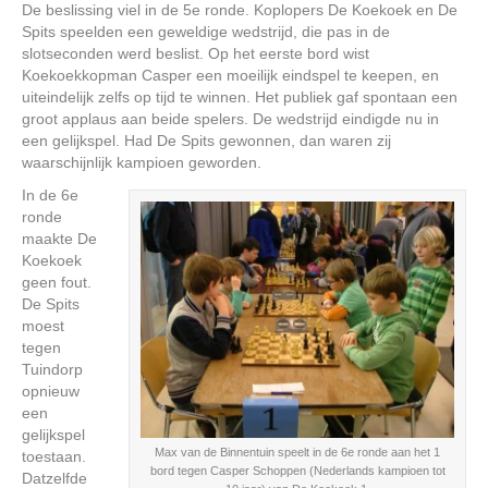
De beslissing viel in de 5e ronde. Koplopers De Koekoek en De
Spits speelden een geweldige wedstrijd, die pas in de
slotseconden werd beslist. Op het eerste bord wist
Koekoekkopman Casper een moeilijk eindspel te keepen, en
uiteindelijk zelfs op tijd te winnen. Het publiek gaf spontaan een
groot applaus aan beide spelers. De wedstrijd eindigde nu in
een gelijkspel. Had De Spits gewonnen, dan waren zij
waarschijnlijk kampioen geworden.
In de 6e
ronde
maakte De
Koekoek
geen fout.
De Spits
moest
tegen
Tuindorp
opnieuw
een
gelijkspel
Max van de Binnentuin speelt in de 6e ronde aan het 1
toestaan.
bord tegen Casper Schoppen (Nederlands kampioen tot
Datzelfde