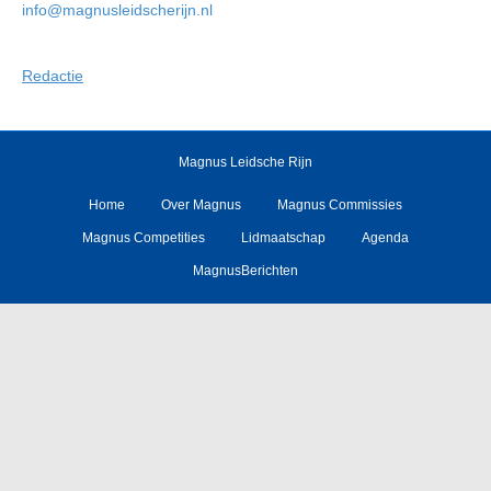
info@magnusleidscherijn.nl
Redactie
Magnus Leidsche Rijn
Home
Over Magnus
Magnus Commissies
Magnus Competities
Lidmaatschap
Agenda
MagnusBerichten