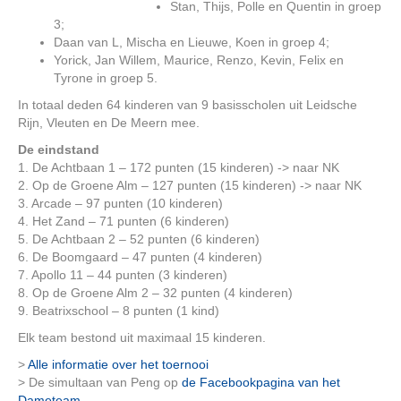
Stan, Thijs, Polle en Quentin in groep
3;
Daan van L, Mischa en Lieuwe, Koen in groep 4;
Yorick, Jan Willem, Maurice, Renzo, Kevin, Felix en
Tyrone in groep 5.
In totaal deden 64 kinderen van 9 basisscholen uit Leidsche
Rijn, Vleuten en De Meern mee.
De eindstand
1. De Achtbaan 1 – 172 punten (15 kinderen) -> naar NK
2. Op de Groene Alm – 127 punten (15 kinderen) -> naar NK
3. Arcade – 97 punten (10 kinderen)
4. Het Zand – 71 punten (6 kinderen)
5. De Achtbaan 2 – 52 punten (6 kinderen)
6. De Boomgaard – 47 punten (4 kinderen)
7. Apollo 11 – 44 punten (3 kinderen)
8. Op de Groene Alm 2 – 32 punten (4 kinderen)
9. Beatrixschool – 8 punten (1 kind)
Elk team bestond uit maximaal 15 kinderen.
>
Alle informatie over het toernooi
> De simultaan van Peng op
de Facebookpagina van het
Dameteam
.