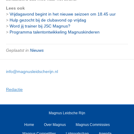
Lees ook
>
Vrijdagavond begint in het nieuwe seizoen om 18.45 uur
>
Hulp gezocht bij de clubavond op vrijdag
>
Word jij trainer bij JSC Magnus?
>
Programma talentontwikkeling Magnuskinderen
Geplaatst in
Nieuws
info@magnusleidscherijn.nl
Redactie
Magnus Leidsche Rijn
Home
Over Magnus
Magnus Commissies
Magnus Competities
Lidmaatschap
Agenda