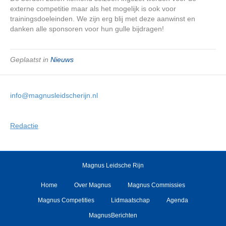
externe competitie maar als het mogelijk is ook voor
trainingsdoeleinden. We zijn erg blij met deze aanwinst en
danken alle sponsoren voor hun gulle bijdragen!
Geplaatst in
Nieuws
info@magnusleidscherijn.nl
Redactie
Magnus Leidsche Rijn
Home
Over Magnus
Magnus Commissies
Magnus Competities
Lidmaatschap
Agenda
MagnusBerichten