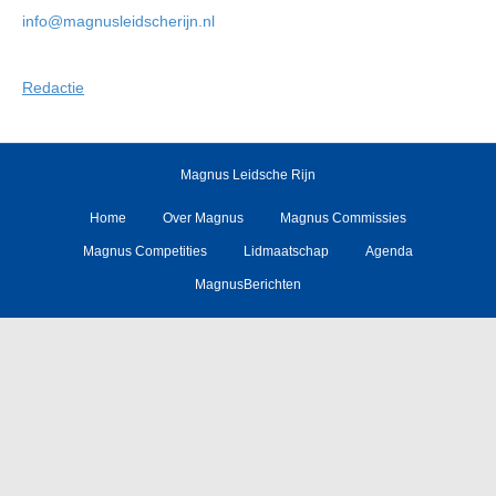
info@magnusleidscherijn.nl
Redactie
Magnus Leidsche Rijn
Home
Over Magnus
Magnus Commissies
Magnus Competities
Lidmaatschap
Agenda
MagnusBerichten