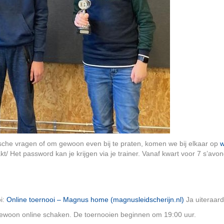
che vragen of om gewoon even bij te praten, komen we bij elkaar op
w
kt/ Het password kan je krijgen via je trainer. Vanaf kwart voor 7 s’avo
i:
Online toernooi – Magnus home (magnusleidscherijn.nl)
Ja uiteraar
gewoon online schaken. De toernooien beginnen om 19:00 uur.