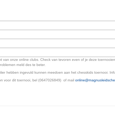
ent van onze online clubs. Check van tevoren even of je deze toernooi
problemen meld des te beter.
ulier hebben ingevuld kunnen meedoen aan het chesskids toernooi. Inf
oon voor dit toernooi, bel (0647026849) of mail
online@magnusleidscher