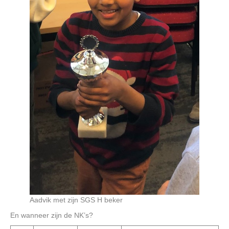
Aadvik met zijn SGS H beker
En wanneer zijn de NK’s?