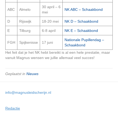
30 april – 6
ABC
Almelo
NK ABC – Schaakbond
mei
D
Rijswijk
18-20 mei
NK D – Schaakbond
E
Tilburg
6-8 april
NK E – Schaakbond
Nationale Pupillendag –
FGH
Spijkenisse
17 juni
Schaakbond
Het feit dat je het NK hebt bereikt is al een hele prestatie, maar
vanuit Magnus wensen we jullie allemaal veel succes!
Geplaatst in
Nieuws
info@magnusleidscherijn.nl
Redactie