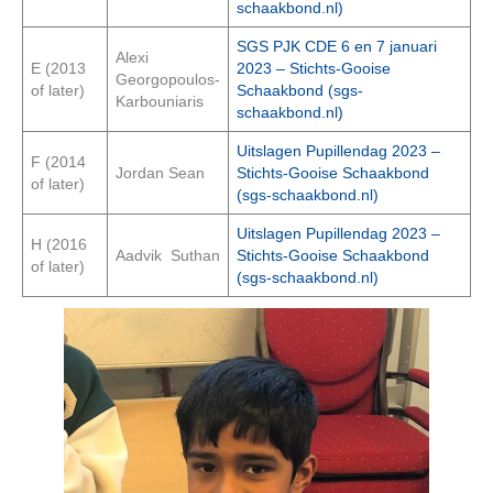
schaakbond.nl)
SGS PJK CDE 6 en 7 januari
Alexi
E (2013
2023 – Stichts-Gooise
Georgopoulos-
of later)
Schaakbond (sgs-
Karbouniaris
schaakbond.nl)
Uitslagen Pupillendag 2023 –
F (2014
Jordan Sean
Stichts-Gooise Schaakbond
of later)
(sgs-schaakbond.nl)
Uitslagen Pupillendag 2023 –
H (2016
Aadvik Suthan
Stichts-Gooise Schaakbond
of later)
(sgs-schaakbond.nl)