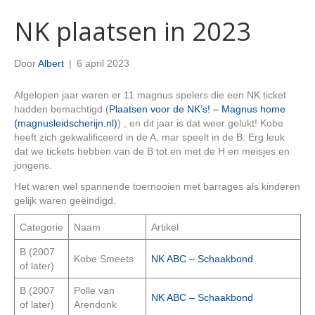
NK plaatsen in 2023
Door
Albert
|
6 april 2023
Afgelopen jaar waren er 11 magnus spelers die een NK ticket
hadden bemachtigd (
Plaatsen voor de NK’s! – Magnus home
(magnusleidscherijn.nl)
) , en dit jaar is dat weer gelukt! Kobe
heeft zich gekwalificeerd in de A, mar speelt in de B. Erg leuk
dat we tickets hebben van de B tot en met de H en meisjes en
jongens.
Het waren wel spannende toernooien met barrages als kinderen
gelijk waren geëindigd.
Categorie
Naam
Artikel
B (2007
Kobe Smeets
NK ABC – Schaakbond
of later)
B (2007
Polle van
NK ABC – Schaakbond
of later)
Arendonk