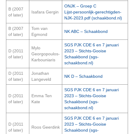
ONJK – Groep C
B (2007
Isafara Gergin
Lijst-persoonlijk-gerechtigden-
of later)
NJK-2023.pdf (schaakbond.nl)
B (2007
Tom van
NK ABC – Schaakbond
of later)
Egmond
SGS PJK CDE 6 en 7 januari
Mylo
D (2011
2023 – Stichts-Gooise
Georgopoulos-
of later)
Schaakbond (sgs-
Karbouniaris
schaakbond.nl)
D (2011
Jonathan
NK D – Schaakbond
of later)
Langeveld
SGS PJK CDE 6 en 7 januari
D (2011
Emma Ten
2023 – Stichts-Gooise
of later)
Kate
Schaakbond (sgs-
schaakbond.nl)
SGS PJK CDE 6 en 7 januari
D (2011
2023 – Stichts-Gooise
Roos Geerdink
of later)
Schaakbond (sgs-