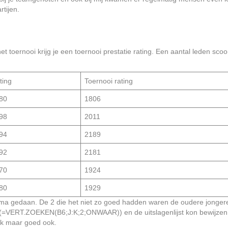
tijen.
t toernooi krijg je een toernooi prestatie rating. Een aantal leden sc
ting
Toernooi rating
80
1806
98
2011
94
2189
92
2181
70
1924
80
1929
ma gedaan. De 2 die het niet zo goed hadden waren de oudere jongere
(=VERT.ZOEKEN(B6;J:K;2;ONWAAR)) en de uitslagenlijst kon bewijzen 
ijk maar goed ook.