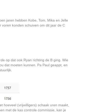
open jaren hebben Kobe, Tom, Mika en Jelle
 voren konden schuiven om dit jaar de C
erde op dat ook Ryan richting de B ging. Wie
zou dat moeten kunnen. Pa Paul geappt, en
uurlijk.
t hoeveel (vrijwilligers) schaak uren maakt,
nen met de kas controle commissie, kan je