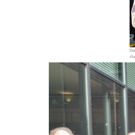
De
cl