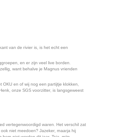
t van de rivier is, is het echt een
ggroepen, en er zijn veel live borden.
ezellig, want behalve je Magnus vrienden
OKU en of wij nog een partijtje klokken,
enk, onze SGS voorzitter, is langsgeweest
oed vertegenwoordigd waren. Het verschil zat
aar ook niet meedoen? Jazeker, maarja hij
em niet worden dit jaar. Tsja, mijn