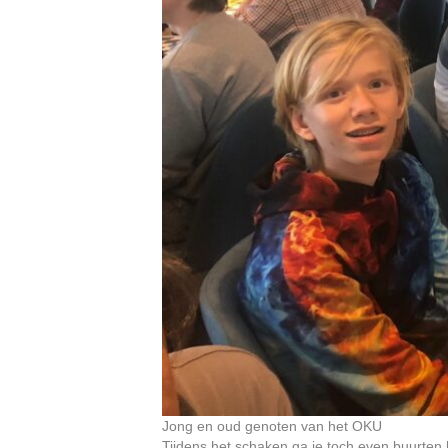
Jong en oud genoten van het OKU
Tijdens het schaken ga je toch even buurten