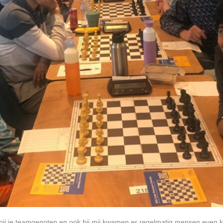
 bij je teamgenoten en ook bij mij kwamen er regelmatig mensen even 