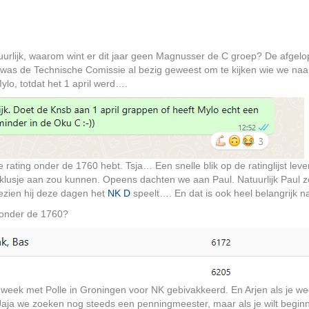
tuurlijk, waarom wint er dit jaar geen Magnusser de C groep? De afgel
was de Technische Comissie al bezig geweest om te kijken wie we naar
ylo, totdat het 1 april werd….
e rating onder de 1760 hebt. Tsja… Een snelle blik op de ratinglijst lev
klusje aan zou kunnen. Opeens dachten we aan Paul. Natuurlijk Paul 
ezien hij deze dagen het
NK D
speelt…. En dat is ook heel belangrijk nat
t onder de 1760?
n week met Polle in Groningen voor NK gebivakkeerd. En Arjen als je wee
 Jaja we zoeken nog steeds een penningmeester, maar als je wilt begin