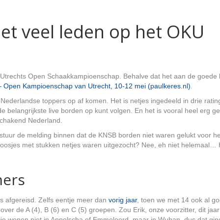
et veel leden op het OKU
t Utrechts Open Schaakkampioenschap. Behalve dat het aan de goede kan
 Open Kampioenschap van Utrecht, 10-12 mei (paulkeres.nl)
.
l Nederlandse toppers op af komen. Het is netjes ingedeeld in drie ratin
belangrijkste live borden op kunt volgen. En het is vooral heel erg g
schakend Nederland.
tuur de melding binnen dat de KNSB borden niet waren gelukt voor het 
oosjes met stukken netjes waren uitgezocht? Nee, eh niet helemaal… H
mers
rs afgereisd. Zelfs eentje meer dan
vorig jaar
, toen we met 14 ook al g
 over de A (4), B (6) en C (5) groepen. Zou Erik, onze voorzitter, dit j
 wonen niet in Appelscha of Emmeloord, maar in Wuhan, dus dat ging h