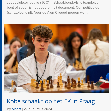
Jeugd­club­competitie (JCC) – Schaakbond.Als je teamleider
bent of speelt is het goed om dit document: Competitiegids
(schaakbond.nl). Voor de A en C jeugd mogen we…
Kobe schaakt op het EK in Praag
By
Albert
|
27 augustus 2024