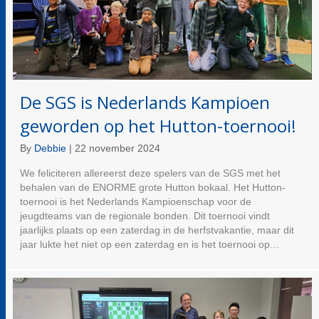
De SGS is Nederlands Kampioen
geworden op het Hutton-toernooi!
By
Debbie
|
22 november 2024
We feliciteren allereerst deze spelers van de SGS met het
behalen van de ENORME grote Hutton bokaal. Het Hutton-
toernooi is het Nederlands Kampioenschap voor de
jeugdteams van de regionale bonden. Dit toernooi vindt
jaarlijks plaats op een zaterdag in de herfstvakantie, maar dit
jaar lukte het niet op een zaterdag en is het toernooi op…