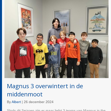
Magnus 3 overwintert in de
middenmoot
By
Albert
|
26 december 2024
SInds dit Seizoen zijn er maar liefst 3 teams van Magnus in the