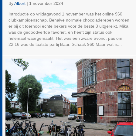
By
Albert
|
1 november 2024
Introductie op vrijdagavond 1 november was het online 960
clubkampioenschap. Behalve normale chocoladerepen worden
er bij dit toernooi echte bekers voor de beste 3 uitgereikt. Mika
was de gedoodverfde favoriet, en heeft zijn status ook
helemaal waargemaakt. Het was een zware avond, pas om
22.16 was de laatste partij klaar. Schaak 960 Maar wat is…