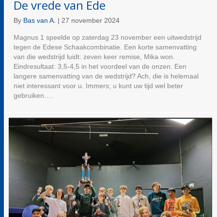
De vrede van Ede
By
Bas van A.
|
27 november 2024
Magnus 1 speelde op zaterdag 23 november een uitwedstrijd
tegen de Edese Schaakcombinatie. Een korte samenvatting
van die wedstrijd luidt: zeven keer remise, Mika won.
Eindresultaat: 3,5-4,5 in het voordeel van de onzen. Een
langere samenvatting van de wedstrijd? Ach, die is helemaal
niet interessant voor u. Immers; u kunt uw tijd wel beter
gebruiken.…