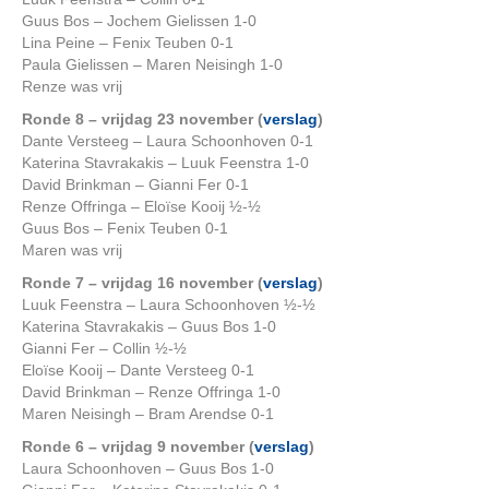
Guus Bos – Jochem Gielissen 1-0
Lina Peine – Fenix Teuben 0-1
Paula Gielissen – Maren Neisingh 1-0
Renze was vrij
Ronde 8 – vrijdag 23 november (
verslag
)
Dante Versteeg – Laura Schoonhoven 0-1
Katerina Stavrakakis – Luuk Feenstra 1-0
David Brinkman – Gianni Fer 0-1
Renze Offringa – Eloïse Kooij ½-½
Guus Bos – Fenix Teuben 0-1
Maren was vrij
Ronde 7 – vrijdag 16 november (
verslag
)
Luuk Feenstra – Laura Schoonhoven ½-½
Katerina Stavrakakis – Guus Bos 1-0
Gianni Fer – Collin ½-½
Eloïse Kooij – Dante Versteeg 0-1
David Brinkman – Renze Offringa 1-0
Maren Neisingh – Bram Arendse 0-1
Ronde 6 – vrijdag 9 november (
verslag
)
Laura Schoonhoven – Guus Bos 1-0