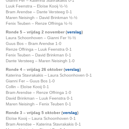
Gianni Fer – Katerina Stavrakakis 0-1
Luuk Feenstra – Eloïse Kooij ½-½
Bram Arendse – Dante Versteeg 0-1
Maren Neisingh – David Brinkman ½-½
Fenix Teuben – Renze Offringa ½-½
Ronde 5 – vrijdag 2 november (
verslag
)
Laura Schoonhoven – Gianni Fer ½-½
Guus Bos – Bram Arendse 1-0
Renze Offringa – Luuk Feenstra 0-1
Fenix Teuben – David Brinkman 0-1
Dante Versteeg – Maren Neisingh 1-0
Ronde 4 – vrijdag 26 oktober (
verslag
)
Katerina Stavrakakis – Laura Schoonhoven 0-1
Gianni Fer – Guus Bos 1-0
Collin – Eloïse Kooij 0-1
Bram Arendse – Renze Offringa 1-0
David Brinkman – Luuk Feenstra 0-1
Maren Neisingh – Fenix Teuben 0-1
Ronde 3 – vrijdag 5 oktober (
verslag
)
Eloïse Kooij – Laura Schoonhoven 0-1
Bram Arendse – Katerina Stavrakakis 0-1