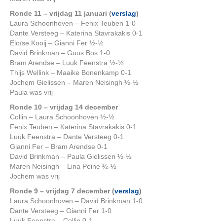
Ronde 11 – vrijdag 11 januari (
verslag
)
Laura Schoonhoven – Fenix Teuben 1-0
Dante Versteeg – Katerina Stavrakakis 0-1
Eloïse Kooij – Gianni Fer ½-½
David Brinkman – Guus Bos 1-0
Bram Arendse – Luuk Feenstra ½-½
Thijs Wellink – Maaike Bonenkamp 0-1
Jochem Gielissen – Maren Neisingh ½-½
Paula was vrij
Ronde 10 – vrijdag 14 december
Collin – Laura Schoonhoven ½-½
Fenix Teuben – Katerina Stavrakakis 0-1
Luuk Feenstra – Dante Versteeg 0-1
Gianni Fer – Bram Arendse 0-1
David Brinkman – Paula Gielissen ½-½
Maren Neisingh – Lina Peine ½-½
Jochem was vrij
Ronde 9 – vrijdag 7 december (
verslag
)
Laura Schoonhoven – David Brinkman 1-0
Dante Versteeg – Gianni Fer 1-0
Luuk Feenstra – Collin 0-1