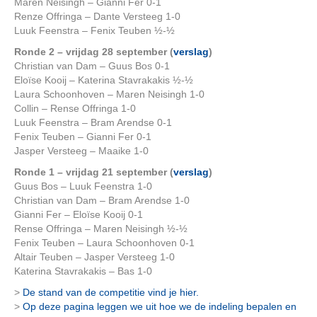
Maren Neisingh – Gianni Fer 0-1
Renze Offringa – Dante Versteeg 1-0
Luuk Feenstra – Fenix Teuben ½-½
Ronde 2 – vrijdag 28 september (
verslag
)
Christian van Dam – Guus Bos 0-1
Eloïse Kooij – Katerina Stavrakakis ½-½
Laura Schoonhoven – Maren Neisingh 1-0
Collin – Rense Offringa 1-0
Luuk Feenstra – Bram Arendse 0-1
Fenix Teuben – Gianni Fer 0-1
Jasper Versteeg – Maaike 1-0
Ronde 1 – vrijdag 21 september (
verslag
)
Guus Bos – Luuk Feenstra 1-0
Christian van Dam – Bram Arendse 1-0
Gianni Fer – Eloïse Kooij 0-1
Rense Offringa – Maren Neisingh ½-½
Fenix Teuben – Laura Schoonhoven 0-1
Altair Teuben – Jasper Versteeg 1-0
Katerina Stavrakakis – Bas 1-0
>
De stand van de competitie vind je hier.
>
Op deze pagina leggen we uit hoe we de indeling bepalen en