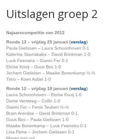
Uitslagen groep 2
Najaarscompetitie van 2012
Ronde 13 – vrijdag 25 januari (
verslag
)
Paula Gielissen – Laura Schoonhoven 0-1
Katerina Stavrakakis – David Brinkman 1-0
Luuk Feenstra – Gianni Fer 0-1
Eloïse Kooij – Guus Bos 1-0
Jochem Gielissen – Maaike Bonenkamp ½-½
Timo – Koen Aubel 1-0
Ronde 12 – vrijdag 18 januari (
verslag
)
Laura Schoonhoven – Eloïse Kooij 1-0
Dante Versteeg – Collin 1-0
Gianni Fer – Fenix Teuben ½-½
Bram Arendse – David Brinkman 0-1
Guus Bos – Paula Gielissen 1-0
Maaike Bonenkamp – Luuk Feenstra 0-1
Lina Peine – Jochem Gielissen 0-1
Maren was vrij